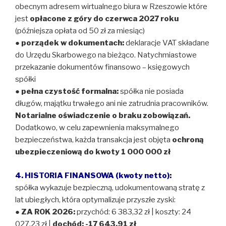
obecnym adresem wirtualnego biura w Rzeszowie które
jest
opłacone z góry do czerwca 2027 roku
(późniejsza opłata od 50 zł za miesiąc)
●
porządek w dokumentach:
deklaracje VAT składane
do Urzędu Skarbowego na bieżąco. Natychmiastowe
przekazanie dokumentów finansowo – księgowych
spółki
●
pełna czystość formalna:
spółka nie posiada
długów, majątku trwałego ani nie zatrudnia pracowników.
Notarialne oświadczenie o braku zobowiązań.
Dodatkowo, w celu zapewnienia maksymalnego
bezpieczeństwa, każda transakcja jest objęta
ochroną
ubezpieczeniową do kwoty 1 000 000 zł
4. HISTORIA FINANSOWA (kwoty netto):
spółka wykazuje bezpieczną, udokumentowaną stratę z
lat ubiegłych, która optymalizuje przyszłe zyski:
●
ZA ROK 2026:
przychód: 6 383,32 zł | koszty: 24
027,23 zł |
dochód: -17 643,91 zł