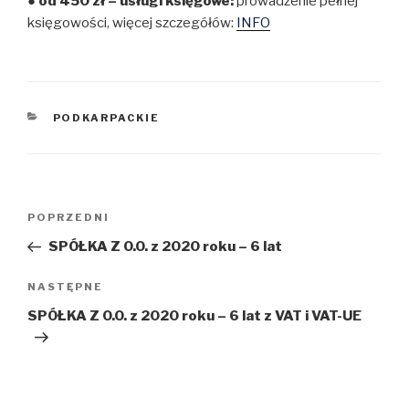
● od 450 zł – usługi księgowe:
prowadzenie pełnej
księgowości, więcej szczegółów:
INFO
KATEGORIE
PODKARPACKIE
Nawigacja
Poprzedni
POPRZEDNI
wpisu
wpis
SPÓŁKA Z O.O. z 2020 roku – 6 lat
Następny
NASTĘPNE
wpis
SPÓŁKA Z O.O. z 2020 roku – 6 lat z VAT i VAT-UE