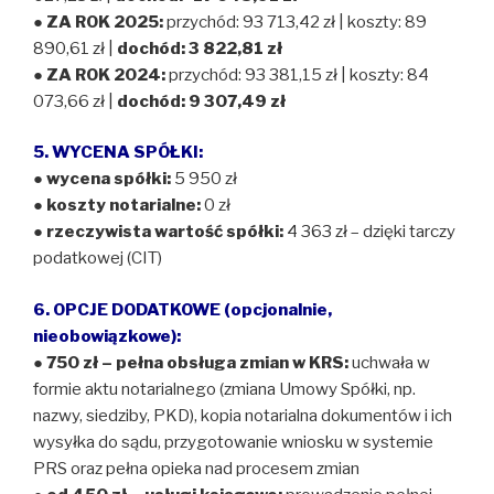
●
ZA ROK 2025:
przychód: 93 713,42 zł | koszty: 89
890,61 zł |
dochód: 3 822,81 zł
●
ZA ROK 2024:
przychód: 93 381,15 zł | koszty: 84
073,66 zł |
dochód: 9 307,49 zł
5. WYCENA SPÓŁKI:
●
wycena spółki:
5 950 zł
●
koszty notarialne:
0 zł
●
rzeczywista wartość spółki:
4 363 zł – dzięki tarczy
podatkowej (CIT)
6. OPCJE DODATKOWE (opcjonalnie,
nieobowiązkowe):
● 750 zł – pełna obsługa zmian w KRS:
uchwała w
formie aktu notarialnego (zmiana Umowy Spółki, np.
nazwy, siedziby, PKD), kopia notarialna dokumentów i ich
wysyłka do sądu, przygotowanie wniosku w systemie
PRS oraz pełna opieka nad procesem zmian