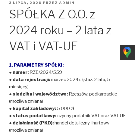
OPUBLIKOWANE
Przejdź
3 LIPCA, 2026
PRZEZ
ADMIN
W
SPÓŁKA Z O.O. z
do
treści
2024 roku – 2 lata z
VAT i VAT-UE
1. PARAMETRY SPÓŁKI:
●
numer:
RZE/2024/559
●
data rejestracji:
marzec 2024 r. (staż: 2 lata, 5
miesięcy)
●
siedziba i województwo:
Rzeszów, podkarpackie
(możliwa zmiana)
●
kapitał zakładowy:
5 000 zł
●
status podatkowy:
czynny podatnik VAT oraz VAT UE
●
działalność (PKD):
handel detaliczny i hurtowy
(możliwa zmiana)