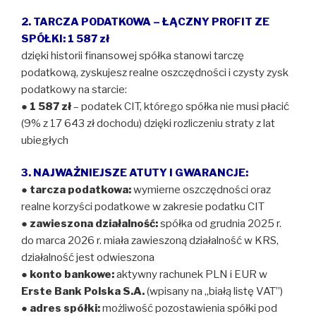
2. TARCZA PODATKOWA – ŁĄCZNY PROFIT ZE
SPÓŁKI: 1 587 zł
dzięki historii finansowej spółka stanowi tarczę
podatkową, zyskujesz realne oszczędności i czysty zysk
podatkowy na starcie:
●
1 587 zł
– podatek CIT, którego spółka nie musi płacić
(9% z 17 643 zł dochodu) dzięki rozliczeniu straty z lat
ubiegłych
3. NAJWAŻNIEJSZE ATUTY I GWARANCJE:
●
tarcza podatkowa:
wymierne oszczędności oraz
realne korzyści podatkowe w zakresie podatku CIT
●
zawieszona działalność:
spółka od grudnia 2025 r.
do marca 2026 r. miała zawieszoną działalność w KRS,
działalność jest odwieszona
●
konto bankowe:
aktywny rachunek PLN i EUR w
Erste Bank Polska S.A.
(wpisany na „białą listę VAT”)
●
adres spółki:
możliwość pozostawienia spółki pod