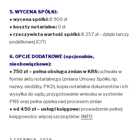
5. WYCENA SPÓŁKI:
●
wycena spółki:
8 900 zł
●
koszty notarialne:
0 zł
●
rzeczywista wartość spółki:
8 257 zł – dzięki tarczy
podatkowej (CIT)
6. OPCJE DODATKOWE (opcjonalnie,
nieobowiązkowe):
● 750 zł – pełna obsługa zmian w KRS:
uchwała w
formie aktu notarialnego (zmiana Umowy Spółki, np.
nazwy, siedziby, PKD), kopia notarialna dokumentów i ich
wysyłka do sądu, przygotowanie wniosku w systemie
PRS oraz pełna opieka nad procesem zmian
● od 450 zł – usługi księgowe:
prowadzenie pełnej
księgowości, więcej szczegółów:
INFO
OPUBLIKOWANE
2 CZERWCA, 2026