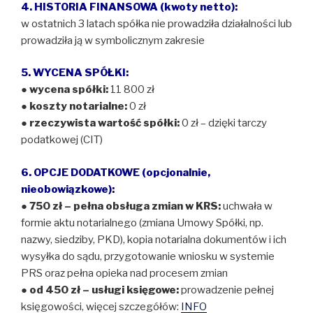
4. HISTORIA FINANSOWA (kwoty netto):
w ostatnich 3 latach spółka nie prowadziła działalności lub
prowadziła ją w symbolicznym zakresie
5. WYCENA SPÓŁKI:
●
wycena spółki:
11 800 zł
●
koszty notarialne:
0 zł
●
rzeczywista wartość spółki:
0 zł – dzięki tarczy
podatkowej (CIT)
6. OPCJE DODATKOWE (opcjonalnie,
nieobowiązkowe):
● 750 zł – pełna obsługa zmian w KRS:
uchwała w
formie aktu notarialnego (zmiana Umowy Spółki, np.
nazwy, siedziby, PKD), kopia notarialna dokumentów i ich
wysyłka do sądu, przygotowanie wniosku w systemie
PRS oraz pełna opieka nad procesem zmian
● od 450 zł – usługi księgowe:
prowadzenie pełnej
księgowości, więcej szczegółów:
INFO