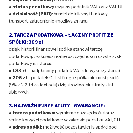
●
status podatkowy:
czynny podatnik VAT oraz VAT UE
●
działalność (PKD):
handel detaliczny i hurtowy,
transport, zatrudnienie (możliwa zmiana)
2. TARCZA PODATKOWA – ŁĄCZNY PROFIT ZE
SPÓŁKI: 389 zł
dzięki historii finansowej spółka stanowi tarczę
podatkową, zyskujesz realne oszczędności i czysty zysk
podatkowy na starcie:
●
183 zł
– nadpłacony podatek VAT (do wykorzystania)
●
206 zł
– podatek CIT, którego spółka nie musi płacić
(9% z 2 294 zł dochodu) dzięki rozliczeniu straty z lat
ubiegłych
3. NAJWAŻNIEJSZE ATUTY I GWARANCJE:
●
tarcza podatkowa:
wymierne oszczędności oraz
realne korzyści podatkowe w zakresie podatku VAT, CIT
● adres spółki:
możliwość pozostawienia spółki pod