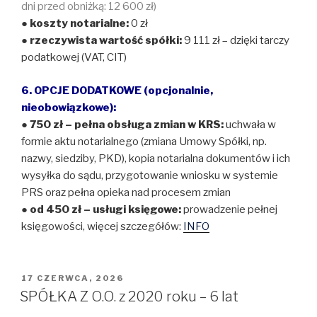
dni przed obniżką: 12 600 zł)
●
koszty notarialne:
0 zł
●
rzeczywista wartość spółki:
9 111 zł – dzięki tarczy
podatkowej (VAT, CIT)
6. OPCJE DODATKOWE (opcjonalnie,
nieobowiązkowe):
● 750 zł – pełna obsługa zmian w KRS:
uchwała w
formie aktu notarialnego (zmiana Umowy Spółki, np.
nazwy, siedziby, PKD), kopia notarialna dokumentów i ich
wysyłka do sądu, przygotowanie wniosku w systemie
PRS oraz pełna opieka nad procesem zmian
● od 450 zł – usługi księgowe:
prowadzenie pełnej
księgowości, więcej szczegółów:
INFO
OPUBLIKOWANE
17 CZERWCA, 2026
W
SPÓŁKA Z O.O. z 2020 roku – 6 lat