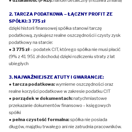
●
działalność (PKD):
handel detaliczny (możliwa zmiana)
2. TARCZA PODATKOWA – ŁĄCZNY PROFIT ZE
SPÓŁKI: 3 775 zł
dzięki historii finansowej spółka stanowi tarczę
podatkową, zyskujesz realne oszczędności i czysty zysk
podatkowy na starcie:
●
3 775 zł
– podatek CIT, którego spółka nie musi płacić
(9% z 41 951 zł dochodu) dzięki rozliczeniu straty z lat
ubiegłych
3. NAJWAŻNIEJSZE ATUTY I GWARANCJE:
●
tarcza podatkowa:
wymierne oszczędności oraz
realne korzyści podatkowe w zakresie podatku CIT
●
porządek w dokumentach:
natychmiastowe
przekazanie dokumentów finansowo – księgowych
spółki
●
pełna czystość formalna:
spółka nie posiada
długów, majątku trwałego ani nie zatrudnia pracowników.