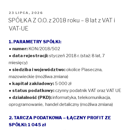
OPUBLIKOWANE
23 LIPCA, 2026
W
SPÓŁKA Z O.O. z 2018 roku – 8 lat z VAT i
VAT-UE
1. PARAMETRY SPÓŁKI:
●
numer:
KON/2018/502
●
data rejestracji:
styczeń 2018 r. (staż: 8 lat, 7
miesięcy)
●
siedziba i województwo:
okolice Piaseczna,
mazowieckie (możliwa zmiana)
●
kapitał zakładowy:
5 000 zł
●
status podatkowy:
czynny podatnik VAT oraz VAT UE
●
działalność (PKD):
informatyka, telekomunikacja,
oprogramowanie, handel detaliczny (możliwa zmiana)
2. TARCZA PODATKOWA – ŁĄCZNY PROFIT ZE
SPÓŁKI: 1 045 zł