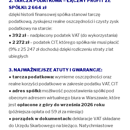
2. TARCZA PODATKOWA – ŁĄCZNY PROFIT ZE
SPÓŁKI: 2 664 zł
dzięki historii finansowej spółka stanowi tarczę
podatkową, zyskujesz realne oszczędności i czysty zysk
podatkowy na starcie:
●
392 zł
– nadpłacony podatek VAT (do wykorzystania)
●
2 272 zł
– podatek CIT, którego spółka nie musi płacić
(9% z 25 247 zł dochodu) dzięki rozliczeniu straty z lat
ubiegłych
3. NAJWAŻNIEJSZE ATUTY I GWARANCJE:
●
tarcza podatkowa:
wymierne oszczędności oraz
realne korzyści podatkowe w zakresie podatku VAT, CIT
●
adres spółki:
możliwość pozostawienia spółki pod
obecnym adresem wirtualnego biura w Warszawie, które
jest
opłacone z góry do września 2026 roku
(późniejsza opłata od 59 zł za miesiąc)
●
porządek w dokumentach:
deklaracje VAT składane
do Urzędu Skarbowego na bieżąco. Natychmiastowe