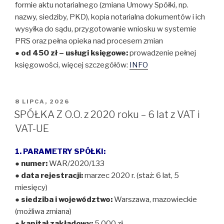
formie aktu notarialnego (zmiana Umowy Spółki, np.
nazwy, siedziby, PKD), kopia notarialna dokumentów i ich
wysyłka do sądu, przygotowanie wniosku w systemie
PRS oraz pełna opieka nad procesem zmian
● od 450 zł – usługi księgowe:
prowadzenie pełnej
księgowości, więcej szczegółów:
INFO
OPUBLIKOWANE
8 LIPCA, 2026
W
SPÓŁKA Z O.O. z 2020 roku – 6 lat z VAT i
VAT-UE
1. PARAMETRY SPÓŁKI:
●
numer:
WAR/2020/133
●
data rejestracji:
marzec 2020 r. (staż: 6 lat, 5
miesięcy)
●
siedziba i województwo:
Warszawa, mazowieckie
(możliwa zmiana)
●
kapitał zakładowy:
5 000 zł