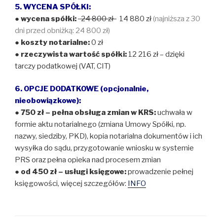
5. WYCENA SPÓŁKI:
●
wycena spółki:
24 800 zł
14 880 zł
(najniższa z 30
dni przed obniżką: 24 800 zł)
●
koszty notarialne:
0 zł
●
rzeczywista wartość spółki:
12 216 zł – dzięki
tarczy podatkowej (VAT, CIT)
6. OPCJE DODATKOWE (opcjonalnie,
nieobowiązkowe):
● 750 zł – pełna obsługa zmian w KRS:
uchwała w
formie aktu notarialnego (zmiana Umowy Spółki, np.
nazwy, siedziby, PKD), kopia notarialna dokumentów i ich
wysyłka do sądu, przygotowanie wniosku w systemie
PRS oraz pełna opieka nad procesem zmian
● od 450 zł – usługi księgowe:
prowadzenie pełnej
księgowości, więcej szczegółów:
INFO