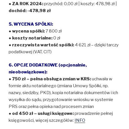
●
ZA ROK 2024:
przychód: 0,00 zł | koszty: 478,98 zł |
dochód: -478,98 zł
5. WYCENA SPÓŁKI:
●
wycena spółki:
7 800 zł
●
koszty notarialne:
0 zł
●
rzeczywista wartość spółki:
4 621 zł – dzięki tarczy
podatkowej (VAT, CIT)
6. OPCJE DODATKOWE (opcjonalnie,
nieobowiązkowe):
● 750 zł – pełna obsługa zmian w KRS:
uchwała w
formie aktu notarialnego (zmiana Umowy Spółki, np.
nazwy, siedziby, PKD), kopia notarialna dokumentów i ich
wysyłka do sądu, przygotowanie wniosku w systemie
PRS oraz pełna opieka nad procesem zmian
● od 450 zł – usługi księgowe:
prowadzenie pełnej
księgowości, więcej szczegółów:
INFO