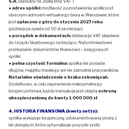
S.A.
(wpisany na „białą listę VAT”)
●
adres spółki:
możliwość pozostawienia spółki pod
obecnym adresem wirtualnego biura w Warszawie, które
jest
opłacone z góry do stycznia 2027 roku
(późniejsza opłata od 50 zł za miesiąc)
●
porządek w dokumentach:
deklaracje VAT składane
do Urzędu Skarbowego na bieżąco. Natychmiastowe
przekazanie dokumentów finansowo – księgowych
spółki
●
pełna czystość formalna:
spółka nie posiada
długów, majątku trwałego ani nie zatrudnia pracowników.
Notarialne oświadczenie o braku zobowiązań.
Dodatkowo, w celu zapewnienia maksymalnego
bezpieczeństwa, każda transakcja jest objęta
ochroną
ubezpieczeniową do kwoty 1 000 000 zł
4. HISTORIA FINANSOWA (kwoty netto):
spółka wykazuje bezpieczną, udokumentowaną stratę z
lat ubiegłych, która optymalizuje przyszłe zyski: