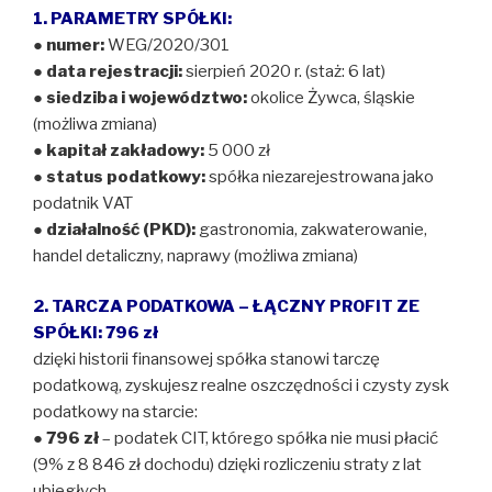
1. PARAMETRY SPÓŁKI:
●
numer:
WEG/2020/301
●
data rejestracji:
sierpień 2020 r. (staż: 6 lat)
●
siedziba i województwo:
okolice Żywca, śląskie
(możliwa zmiana)
●
kapitał zakładowy:
5 000 zł
●
status podatkowy:
spółka niezarejestrowana jako
podatnik VAT
●
działalność (PKD):
gastronomia, zakwaterowanie,
handel detaliczny, naprawy (możliwa zmiana)
2. TARCZA PODATKOWA – ŁĄCZNY PROFIT ZE
SPÓŁKI: 796 zł
dzięki historii finansowej spółka stanowi tarczę
podatkową, zyskujesz realne oszczędności i czysty zysk
podatkowy na starcie:
●
796 zł
– podatek CIT, którego spółka nie musi płacić
(9% z 8 846 zł dochodu) dzięki rozliczeniu straty z lat
ubiegłych