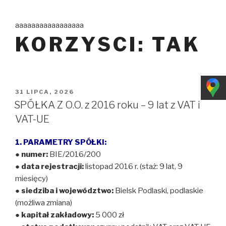
Przejdź
do
aaaaaaaaaaaaaaaaa
treści
KORZYSCI:
TAK
OPUBLIKOWANE
31 LIPCA, 2026
W
SPÓŁKA Z O.O. z 2016 roku – 9 lat z VAT i
VAT-UE
1. PARAMETRY SPÓŁKI:
●
numer:
BIE/2016/200
●
data rejestracji:
listopad 2016 r. (staż: 9 lat, 9
miesięcy)
●
siedziba i województwo:
Bielsk Podlaski, podlaskie
(możliwa zmiana)
●
kapitał zakładowy:
5 000 zł