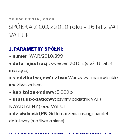
OPUBLIKOWANE
28 KWIETNIA, 2026
W
SPÓŁKA Z O.O. z 2010 roku – 16 lat z VAT i
VAT-UE
1. PARAMETRY SPÓŁKI:
●
numer:
WAR/2010/399
●
data rejestracji:
kwiecień 2010 r. (staż: 16 lat, 4
miesiące)
●
siedziba i województwo:
Warszawa, mazowieckie
(możliwa zmiana)
●
kapitał zakładowy:
5 000 zł
●
status podatkowy:
czynny podatnik VAT (
KWARTALNY ) oraz VAT UE
●
działalność (PKD):
tłumaczenia, usługi, handel
detaliczny (możliwa zmiana)