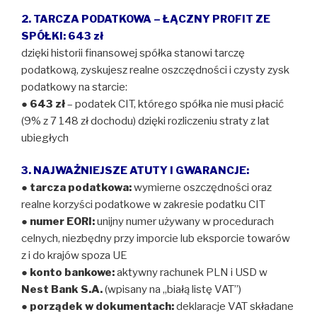
2. TARCZA PODATKOWA – ŁĄCZNY PROFIT ZE
SPÓŁKI: 643 zł
dzięki historii finansowej spółka stanowi tarczę
podatkową, zyskujesz realne oszczędności i czysty zysk
podatkowy na starcie:
●
643 zł
– podatek CIT, którego spółka nie musi płacić
(9% z 7 148 zł dochodu) dzięki rozliczeniu straty z lat
ubiegłych
3. NAJWAŻNIEJSZE ATUTY I GWARANCJE:
●
tarcza podatkowa:
wymierne oszczędności oraz
realne korzyści podatkowe w zakresie podatku CIT
●
numer EORI:
unijny numer używany w procedurach
celnych, niezbędny przy imporcie lub eksporcie towarów
z i do krajów spoza UE
● konto bankowe:
aktywny rachunek PLN i USD w
Nest Bank S.A.
(wpisany na „białą listę VAT”)
●
porządek w dokumentach:
deklaracje VAT składane