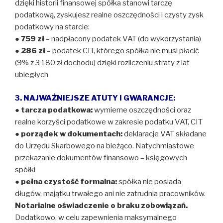
dzięki historii finansowej spółka stanowi tarczę
podatkową, zyskujesz realne oszczędności i czysty zysk
podatkowy na starcie:
●
759 zł
– nadpłacony podatek VAT (do wykorzystania)
●
286 zł
– podatek CIT, którego spółka nie musi płacić
(9% z 3 180 zł dochodu) dzięki rozliczeniu straty z lat
ubiegłych
3. NAJWAŻNIEJSZE ATUTY I GWARANCJE:
●
tarcza podatkowa:
wymierne oszczędności oraz
realne korzyści podatkowe w zakresie podatku VAT, CIT
●
porządek w dokumentach:
deklaracje VAT składane
do Urzędu Skarbowego na bieżąco. Natychmiastowe
przekazanie dokumentów finansowo – księgowych
spółki
●
pełna czystość formalna:
spółka nie posiada
długów, majątku trwałego ani nie zatrudnia pracowników.
Notarialne oświadczenie o braku zobowiązań.
Dodatkowo, w celu zapewnienia maksymalnego