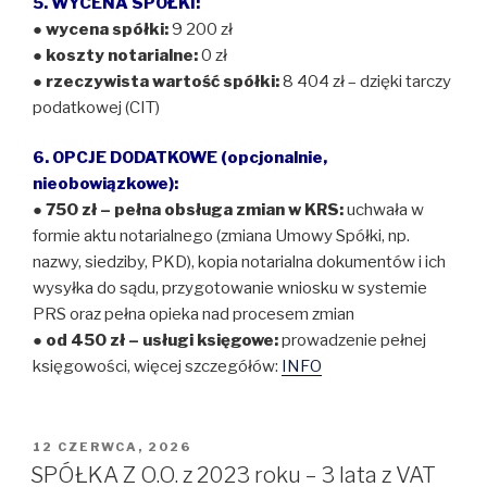
5. WYCENA SPÓŁKI:
●
wycena spółki:
9 200 zł
●
koszty notarialne:
0 zł
●
rzeczywista wartość spółki:
8 404 zł – dzięki tarczy
podatkowej (CIT)
6. OPCJE DODATKOWE (opcjonalnie,
nieobowiązkowe):
● 750 zł – pełna obsługa zmian w KRS:
uchwała w
formie aktu notarialnego (zmiana Umowy Spółki, np.
nazwy, siedziby, PKD), kopia notarialna dokumentów i ich
wysyłka do sądu, przygotowanie wniosku w systemie
PRS oraz pełna opieka nad procesem zmian
● od 450 zł – usługi księgowe:
prowadzenie pełnej
księgowości, więcej szczegółów:
INFO
OPUBLIKOWANE
12 CZERWCA, 2026
W
SPÓŁKA Z O.O. z 2023 roku – 3 lata z VAT