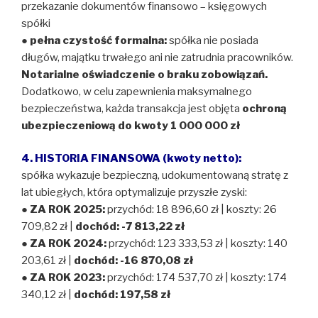
przekazanie dokumentów finansowo – księgowych
spółki
●
pełna czystość formalna:
spółka nie posiada
długów, majątku trwałego ani nie zatrudnia pracowników.
Notarialne oświadczenie o braku zobowiązań.
Dodatkowo, w celu zapewnienia maksymalnego
bezpieczeństwa, każda transakcja jest objęta
ochroną
ubezpieczeniową do kwoty 1 000 000 zł
4. HISTORIA FINANSOWA (kwoty netto):
spółka wykazuje bezpieczną, udokumentowaną stratę z
lat ubiegłych, która optymalizuje przyszłe zyski:
●
ZA ROK 2025:
przychód: 18 896,60 zł | koszty: 26
709,82 zł |
dochód: -7 813,22 zł
●
ZA ROK 2024:
przychód: 123 333,53 zł | koszty: 140
203,61 zł |
dochód: -16 870,08 zł
●
ZA ROK 2023:
przychód: 174 537,70 zł | koszty: 174
340,12 zł |
dochód: 197,58 zł