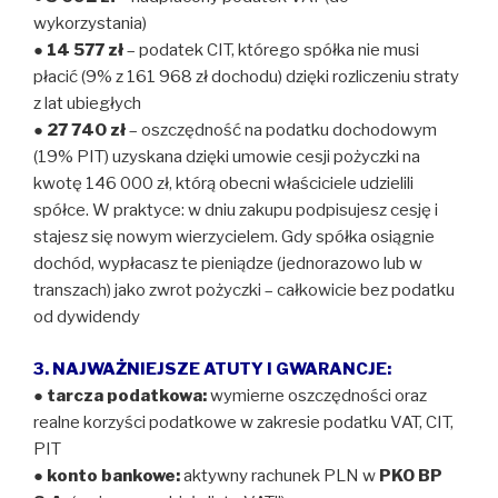
wykorzystania)
●
14 577 zł
– podatek CIT, którego spółka nie musi
płacić (9% z 161 968 zł dochodu) dzięki rozliczeniu straty
z lat ubiegłych
●
27 740 zł
– oszczędność na podatku dochodowym
(19% PIT) uzyskana dzięki umowie cesji pożyczki na
kwotę 146 000 zł, którą obecni właściciele udzielili
spółce. W praktyce: w dniu zakupu podpisujesz cesję i
stajesz się nowym wierzycielem. Gdy spółka osiągnie
dochód, wypłacasz te pieniądze (jednorazowo lub w
transzach) jako zwrot pożyczki – całkowicie bez podatku
od dywidendy
3. NAJWAŻNIEJSZE ATUTY I GWARANCJE:
●
tarcza podatkowa:
wymierne oszczędności oraz
realne korzyści podatkowe w zakresie podatku VAT, CIT,
PIT
●
konto bankowe:
aktywny rachunek PLN w
PKO BP