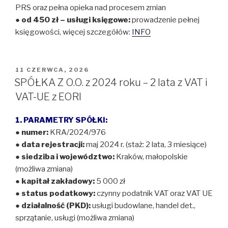
PRS oraz pełna opieka nad procesem zmian
● od 450 zł – usługi księgowe:
prowadzenie pełnej
księgowości, więcej szczegółów:
INFO
OPUBLIKOWANE
11 CZERWCA, 2026
W
SPÓŁKA Z O.O. z 2024 roku – 2 lata z VAT i
VAT-UE z EORI
1. PARAMETRY SPÓŁKI:
●
numer:
KRA/2024/976
●
data rejestracji:
maj 2024 r. (staż: 2 lata, 3 miesiące)
●
siedziba i województwo:
Kraków, małopolskie
(możliwa zmiana)
●
kapitał zakładowy:
5 000 zł
●
status podatkowy:
czynny podatnik VAT oraz VAT UE
●
działalność (PKD):
usługi budowlane, handel det.,
sprzątanie, usługi (możliwa zmiana)