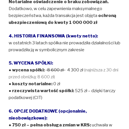
Notarialne oświadczenie o braku zobowiązań.
Dodatkowo, w celu zapewnienia maksymalnego
bezpieczeństwa, każda transakcja jest objęta
ochroną
ubezpieczeniową do kwoty 1 000 000 zł
4. HISTORIA FINANSOWA (kwoty netto):
w ostatnich 3 latach spółka nie prowadziła działalności lub
prowadziła ją w symbolicznym zakresie
5. WYCENA SPÓŁKI:
●
wycena spółki:
8 600 zł
4 300 zł
(najniższa z 30 dni
przed obniżką: 8 600 zł)
●
koszty notarialne:
0 zł
●
rzeczywista wartość spółki:
525 zł – dzięki tarczy
podatkowej (CIT)
6. OPCJE DODATKOWE (opcjonalnie,
nieobowiązkowe):
● 750 zł – pełna obsługa zmian w KRS:
uchwała w