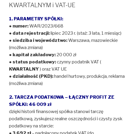
KWARTALNYM i VAT-UE
1. PARAMETRY SPÓŁKI:
●
numer:
WAR/2023/668
●
data rejestracji:
lipiec 2023 r. (staż: 3 lata, 1 miesiąc)
●
siedziba i województwo:
Warszawa, mazowieckie
(możliwa zmiana)
●
kapitał zakładowy:
20 000 zł
●
status podatkowy:
czynny podatnik VAT (
KWARTALNY
) oraz VAT UE
●
działalność (PKD):
handel hurtowy, produkcja, reklama
(możliwa zmiana)
2. TARCZA PODATKOWA – ŁĄCZNY PROFIT ZE
SPÓŁKI: 46 009 zł
dzięki historii finansowej spółka stanowi tarczę
podatkową, zyskujesz realne oszczędności i czysty zysk
podatkowy na starcie:
●
3 692 zł
– nadpłacony podatek VAT (do