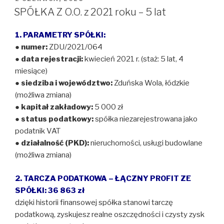
W
SPÓŁKA Z O.O. z 2021 roku – 5 lat
1. PARAMETRY SPÓŁKI:
●
numer:
ZDU/2021/064
●
data rejestracji:
kwiecień 2021 r. (staż: 5 lat, 4
miesiące)
●
siedziba i województwo:
Zduńska Wola, łódzkie
(możliwa zmiana)
●
kapitał zakładowy:
5 000 zł
●
status podatkowy:
spółka niezarejestrowana jako
podatnik VAT
●
działalność (PKD):
nieruchomości, usługi budowlane
(możliwa zmiana)
2. TARCZA PODATKOWA – ŁĄCZNY PROFIT ZE
SPÓŁKI: 36 863 zł
dzięki historii finansowej spółka stanowi tarczę
podatkową, zyskujesz realne oszczędności i czysty zysk