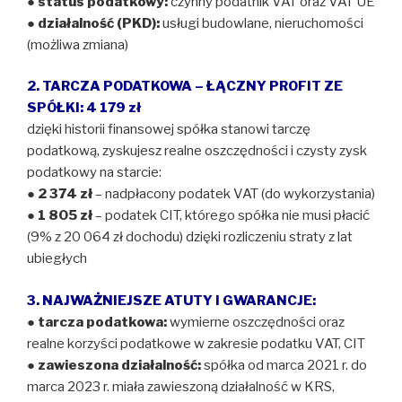
●
status podatkowy:
czynny podatnik VAT oraz VAT UE
●
działalność (PKD):
usługi budowlane, nieruchomości
(możliwa zmiana)
2. TARCZA PODATKOWA – ŁĄCZNY PROFIT ZE
SPÓŁKI: 4 179 zł
dzięki historii finansowej spółka stanowi tarczę
podatkową, zyskujesz realne oszczędności i czysty zysk
podatkowy na starcie:
●
2 374 zł
– nadpłacony podatek VAT (do wykorzystania)
●
1 805 zł
– podatek CIT, którego spółka nie musi płacić
(9% z 20 064 zł dochodu) dzięki rozliczeniu straty z lat
ubiegłych
3. NAJWAŻNIEJSZE ATUTY I GWARANCJE:
●
tarcza podatkowa:
wymierne oszczędności oraz
realne korzyści podatkowe w zakresie podatku VAT, CIT
●
zawieszona działalność:
spółka od marca 2021 r. do
marca 2023 r. miała zawieszoną działalność w KRS,