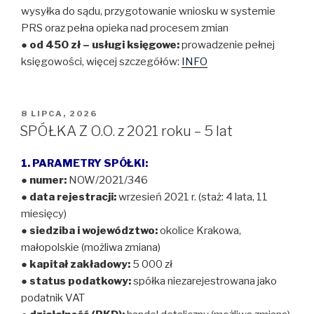
wysyłka do sądu, przygotowanie wniosku w systemie
PRS oraz pełna opieka nad procesem zmian
● od 450 zł – usługi księgowe:
prowadzenie pełnej
księgowości, więcej szczegółów:
INFO
OPUBLIKOWANE
8 LIPCA, 2026
W
SPÓŁKA Z O.O. z 2021 roku – 5 lat
1. PARAMETRY SPÓŁKI:
●
numer:
NOW/2021/346
●
data rejestracji:
wrzesień 2021 r. (staż: 4 lata, 11
miesięcy)
●
siedziba i województwo:
okolice Krakowa,
małopolskie (możliwa zmiana)
●
kapitał zakładowy:
5 000 zł
●
status podatkowy:
spółka niezarejestrowana jako
podatnik VAT