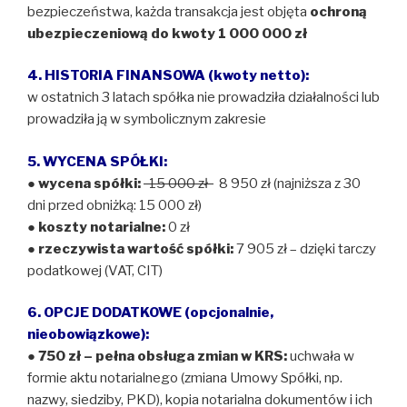
bezpieczeństwa, każda transakcja jest objęta
ochroną
ubezpieczeniową do kwoty 1 000 000 zł
4. HISTORIA FINANSOWA (kwoty netto):
w ostatnich 3 latach spółka nie prowadziła działalności lub
prowadziła ją w symbolicznym zakresie
5. WYCENA SPÓŁKI:
●
wycena spółki:
15 000 zł
8 950 zł (najniższa z 30
dni przed obniżką: 15 000 zł)
●
koszty notarialne:
0 zł
●
rzeczywista wartość spółki:
7 905 zł – dzięki tarczy
podatkowej (VAT, CIT)
6. OPCJE DODATKOWE (opcjonalnie,
nieobowiązkowe):
● 750 zł – pełna obsługa zmian w KRS:
uchwała w
formie aktu notarialnego (zmiana Umowy Spółki, np.
nazwy, siedziby, PKD), kopia notarialna dokumentów i ich