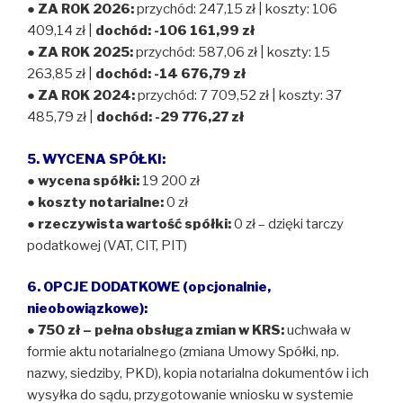
●
ZA ROK 2026:
przychód: 247,15 zł | koszty: 106
409,14 zł |
dochód: -106 161,99 zł
●
ZA ROK 2025:
przychód: 587,06 zł | koszty: 15
263,85 zł |
dochód: -14 676,79 zł
●
ZA ROK 2024:
przychód: 7 709,52 zł | koszty: 37
485,79 zł |
dochód: -29 776,27 zł
5. WYCENA SPÓŁKI:
●
wycena spółki:
19 200 zł
●
koszty notarialne:
0 zł
●
rzeczywista wartość spółki:
0 zł – dzięki tarczy
podatkowej (VAT, CIT, PIT)
6. OPCJE DODATKOWE (opcjonalnie,
nieobowiązkowe):
● 750 zł – pełna obsługa zmian w KRS:
uchwała w
formie aktu notarialnego (zmiana Umowy Spółki, np.
nazwy, siedziby, PKD), kopia notarialna dokumentów i ich
wysyłka do sądu, przygotowanie wniosku w systemie