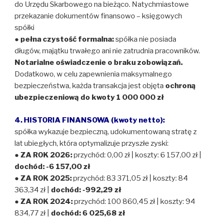
do Urzędu Skarbowego na bieżąco. Natychmiastowe
przekazanie dokumentów finansowo – księgowych
spółki
●
pełna czystość formalna:
spółka nie posiada
długów, majątku trwałego ani nie zatrudnia pracowników.
Notarialne oświadczenie o braku zobowiązań.
Dodatkowo, w celu zapewnienia maksymalnego
bezpieczeństwa, każda transakcja jest objęta
ochroną
ubezpieczeniową do kwoty 1 000 000 zł
4. HISTORIA FINANSOWA (kwoty netto):
spółka wykazuje bezpieczną, udokumentowaną stratę z
lat ubiegłych, która optymalizuje przyszłe zyski:
●
ZA ROK 2026:
przychód: 0,00 zł | koszty: 6 157,00 zł |
dochód: -6 157,00 zł
●
ZA ROK 2025:
przychód: 83 371,05 zł | koszty: 84
363,34 zł |
dochód: -992,29 zł
●
ZA ROK 2024:
przychód: 100 860,45 zł | koszty: 94
834,77 zł |
dochód: 6 025,68 zł