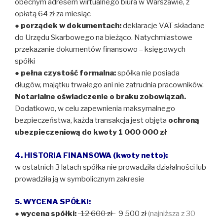
obecnym adresem wirtualnego biura w Warszawie, z
opłatą 64 zł za miesiąc
●
porządek w dokumentach:
deklaracje VAT składane
do Urzędu Skarbowego na bieżąco. Natychmiastowe
przekazanie dokumentów finansowo – księgowych
spółki
●
pełna czystość formalna:
spółka nie posiada
długów, majątku trwałego ani nie zatrudnia pracowników.
Notarialne oświadczenie o braku zobowiązań.
Dodatkowo, w celu zapewnienia maksymalnego
bezpieczeństwa, każda transakcja jest objęta
ochroną
ubezpieczeniową do kwoty 1 000 000 zł
4. HISTORIA FINANSOWA (kwoty netto):
w ostatnich 3 latach spółka nie prowadziła działalności lub
prowadziła ją w symbolicznym zakresie
5. WYCENA SPÓŁKI:
●
wycena spółki:
12 600 zł
9 500 zł
(najniższa z 30