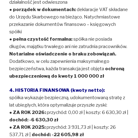
działalność jest odwieszona
●
porządek w dokumentach:
deklaracje VAT składane
do Urzędu Skarbowego na bieżąco. Natychmiastowe
przekazanie dokumentów finansowo – księgowych
spółki
●
pełna czystość formalna:
spółka nie posiada
długów, majątku trwałego ani nie zatrudnia pracowników.
Notarialne oświadczenie o braku zobowiązań.
Dodatkowo, w celu zapewnienia maksymalnego
bezpieczeństwa, każda transakcja jest objęta
ochroną
ubezpieczeniową do kwoty 1 000 000 zł
4. HISTORIA FINANSOWA (kwoty netto):
spółka wykazuje bezpieczną, udokumentowaną stratę z
lat ubiegłych, która optymalizuje przyszłe zyski:
●
ZA ROK 2026:
przychód: 0,00 zł | koszty: 6 630,30 zł |
dochód: -6 630,30 zł
●
ZA ROK 2025:
przychód: 3 931,73 zł | koszty: 26
537,71 zł |
dochód: -22 605,98 zł